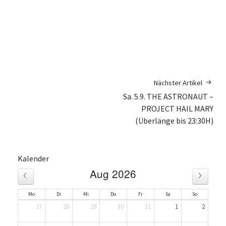
Nächster Artikel
Sa. 5.9. THE ASTRONAUT –
PROJECT HAIL MARY
(Überlänge bis 23:30H)
Kalender
‹
›
Aug 2026
Mo
Di
Mi
Do
Fr
Sa
So
27
28
29
30
31
1
2